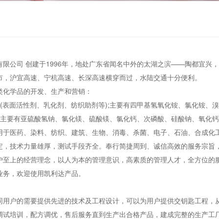
有限公司 创建于1996年，地处广东省闻名中外的太湖之滨——陶都宜兴
市，沪宜高速、宁杭高速、长深高速横穿而过，水陆交通十分便利。
类化学品的开发、生产和营销：
系列(表面活性剂、乳化剂、纺织助剂等);主要有四甲基氢氧化铵、氯化铵
系列;主要有亚硫酸氢钠、氯化镁、硫酸镁、氯化钙、次磷酸、硅酸钠、
用于医药、染料、纺织、建筑、生物、消毒、杀菌、电子、石油、合成
定，技术力量雄厚，测试手段齐全。奉行简捷周到、诚信高效的服务宗旨
户至上的经营理念，以人为本的管理意识，高素质的管理人才，全方位的
业务，欢迎使用凯利达产品。
同用户的需要提供先进的技术及工程设计，可以为用户提供交钥匙工程，
调试培训，配方调优，售后服务直到生产出合格产品，建成完整的生产工